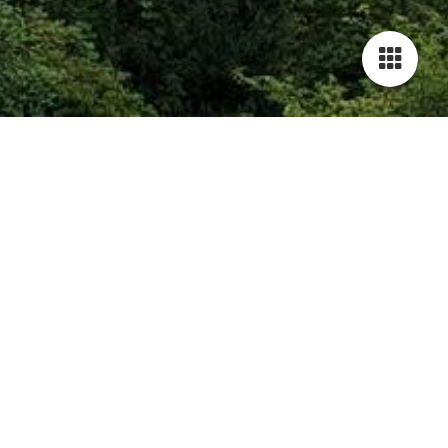
Herzlich willkommen!
Wir freuen uns sehr, dass Sie den Weg zu uns gefunden haben.
Als traditionsreicher Sportverein bieten wir Ihnen ein breites
Spektrum an sportlichen Aktivitäten und Möglichkeiten zur
persönlichen Weiterentwicklung.
Auf unserer Webseite möchten wir Ihnen einen umfassenden
Einblick in unser vielfältiges Angebot geben. Erfahren Sie mehr
über unsere aktuellen Abteilungen, die sich von Kinderturnen
über Fitnesskurse bis hin zu Wettkampfsportarten erstrecken.
Egal, ob Sie bereits ein erfahrener Sportler sind oder gerade erst
Ihre ersten Schritte im Bereich des Sports machen möchten, bei