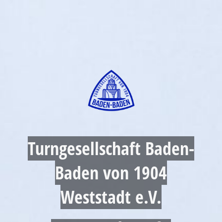
Turngesellschaft Baden-
Baden von 1904
Weststadt e.V.