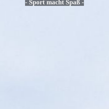
- Sport macht Spaß -