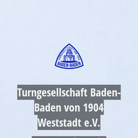
Turngesellschaft Baden-
Baden von 1904
Weststadt e.V.