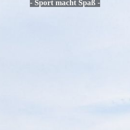
- Sport macht Spaß -