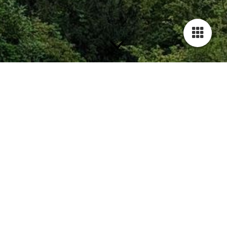
Badminton
Trainingszeiten:
Jeden Montag von 20:00 bis 22:00 Uhr in der Turnhalle des
Schulzentrums West (außer in den Ferien).
Mitglieder:
Unsere Badmintonabteilung hat derzeit 20 aktive Mitglieder,
von denen etwa 12 regelmäßig am Training teilnehmen. Alle
Mitglieder sind Hobbyspieler, und die Spielpaarungen ergeben
sich spontan.
Schnuppertraining:
Interessierte sind herzlich willkommen! Für weitere