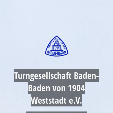
Turngesellschaft Baden-
Baden von 1904
Weststadt e.V.