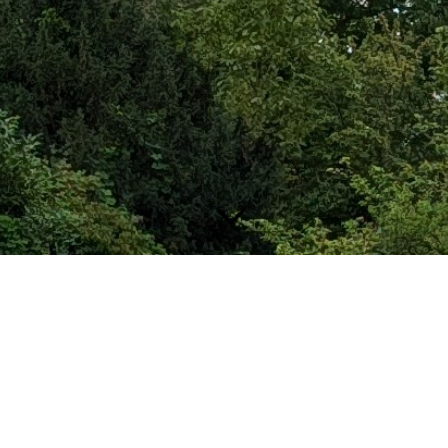
r Turnhalle des Schulzentrums West (außer in den Ferien);
elmäßig trainieren. Die Spielpaarungen finden sich spontan, es sind all