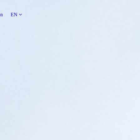
on
EN