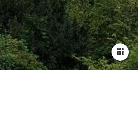
Gym-Fit-Aroha (vorher: Frauengymnastik)
Training immer dienstags, 19.30 – 21.00 Uhr in der Turnhalle
der Theodor-Heuss-Schule (außer in den Ferien);
Derzeit reicht die Altersspanne von 20 – 80 (!) Jahren; das
Training ist abwechslungsreich und die Geselligkeit kommt
nicht zu kurz.