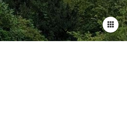
Bodyfit
Unsere Trainingseinheiten finden jeden Donnerstag von 20:00
bis 21:00 Uhr in der Turnhalle der Theodor-Heuss-Schule statt
(außer während der Schulferien).
Unser Teilnehmerkreis umfasst derzeit ein breites
Altersspektrum von 35 bis 75 Jahren! Das Training besteht aus
einem Warm-up, gefolgt von Übungen für den Rücken,
Bauchmuskeltraining, allgemeiner Konditionsarbeit (teilweise
unter Verwendung von Kleingeräten wie Hanteln) und einem
Cool-down (mit erneutem Dehnen und Entspannen).