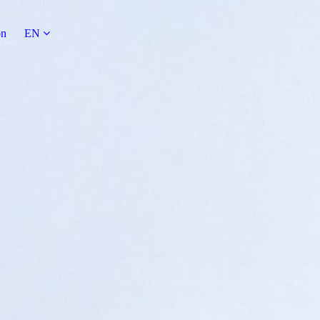
on
EN